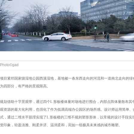
Photo©gad
项目紧邻国家级湿地公园西溪湿地，基地被一条东西走向的河流和一道南北走向的绿
为四部分，有严格的景观限高。
规划借助十字景观带，通过四个L 形板楼体量对场地进行围合，内部点阵体量散布其
观资源的最大化利用，也强化了作为低调高端办公园区的场所感。设计师运用简单、
式，通过二维水平肌理实现了L 形板楼的三维不规则塑形形体，以常规的设计手段实
觉印象，轻盈淡雅、刚柔并济、温润柔和，宛如一组极具未来感的城市雕塑。