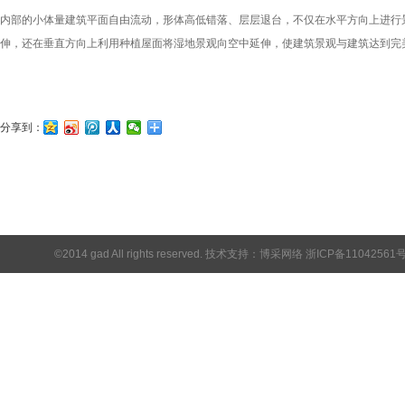
内部的小体量建筑平面自由流动，形体高低错落、层层退台，不仅在水平方向上进行
伸，还在垂直方向上利用种植屋面将湿地景观向空中延伸，使建筑景观与建筑达到完
分享到：
©2014 gad All rights reserved. 技术支持：
博采网络
浙ICP备11042561号