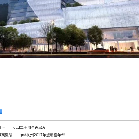
前行 ——gad二十周年再出发
飒爽激昂——gad杭州2017年运动嘉年华