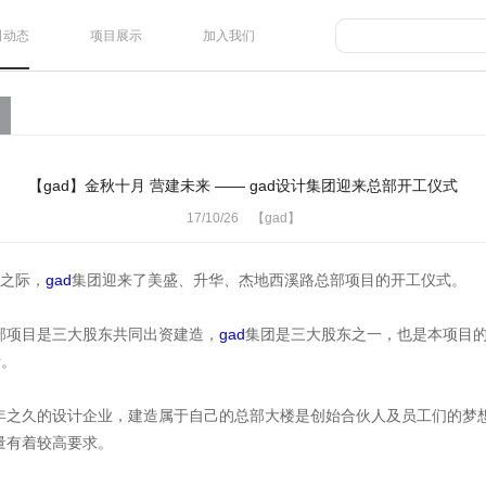
司动态
项目展示
加入我们
【gad】金秋十月 营建未来 —— gad设计集团迎来总部开工仪式
17/10/26 【gad】
月之际，
gad
集团迎来了美盛、升华、杰地西溪路总部项目的开工仪式。
部项目是三大股东共同出资建造，
gad
集团是三大股东之一，也是本项目
责。
年之久的设计企业，建造属于自己的总部大楼是创始合伙人及员工们的梦
量有着较高要求。