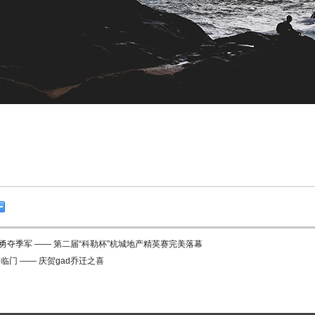
队勇夺季军 —— 第二届“科勒杯”杭城地产精英赛完美落幕
临门 —— 庆贺gad乔迁之喜