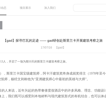
司动态
项目展示
加入我们
【gad】探寻巴瓦的足迹 —— gad研创赴斯里兰卡开展建筑考察之旅
17/07/16 【gad】
1
3人，开启了一场为期10天的斯里兰卡建筑考察之旅。
y Bawa），斯里兰卡国宝级建筑师，阿卡汗建筑奖终身成就奖得主（1978年
建筑师，杨经文则称他为“亚洲建筑师心中最初的英雄与大师”。
目的人来说，近年兴起的热带奢侈度假酒店中的许多风格、理念、功能设
身上，我们既可以感受到本地材料与现代建筑形式的有机结合，也可以体