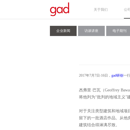
关于我们
公
企业新闻
访谈讲座
电子期刊
2017年7月7日-16日，
gad研创
一行
杰弗里·巴瓦（Geoffre
将他列为“批判的地域主义”
对于关注类型建筑和地域项
留下的一批酒店作品。从他
建筑结合得淋漓尽致。