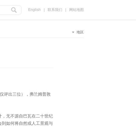
English
|
联系我们
|
网站地图
地区
至今仅评出三位），弗兰姆普敦
计，无不源自巴瓦在二十世纪
会到如何将自然或人工景观与